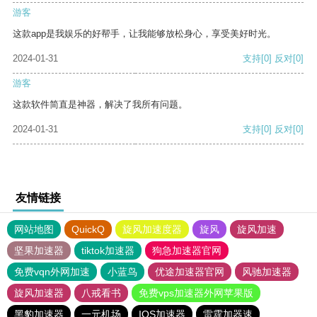
游客
这款app是我娱乐的好帮手，让我能够放松身心，享受美好时光。
2024-01-31
支持
[0]
反对
[0]
游客
这款软件简直是神器，解决了我所有问题。
2024-01-31
支持
[0]
反对
[0]
友情链接
网站地图
QuickQ
旋风加速度器
旋风
旋风加速
坚果加速器
tiktok加速器
狗急加速器官网
免费vqn外网加速
小蓝鸟
优途加速器官网
风驰加速器
旋风加速器
八戒看书
免费vps加速器外网苹果版
黑豹加速器
一元机场
IOS加速器
雷霆加器速