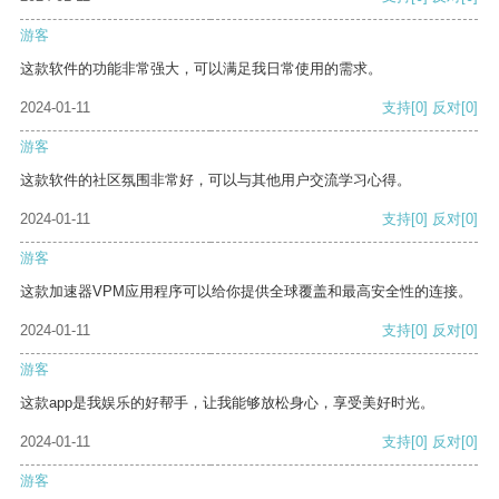
游客
这款软件的功能非常强大，可以满足我日常使用的需求。
2024-01-11
支持
[0]
反对
[0]
游客
这款软件的社区氛围非常好，可以与其他用户交流学习心得。
2024-01-11
支持
[0]
反对
[0]
游客
这款加速器VPM应用程序可以给你提供全球覆盖和最高安全性的连接。
2024-01-11
支持
[0]
反对
[0]
游客
这款app是我娱乐的好帮手，让我能够放松身心，享受美好时光。
2024-01-11
支持
[0]
反对
[0]
游客