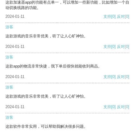
这款加速器app的功能有点单一，可以增加一些新功能，比如增加一个自
动切换线路的功能。
2024-01-11
支持
[0]
反对
[0]
游客
这款游戏的音乐非常优美，听了让人心旷神怡。
2024-01-11
支持
[0]
反对
[0]
游客
这款app的物流非常快捷，我下单后很快就能收到商品。
2024-01-11
支持
[0]
反对
[0]
游客
这款游戏的音乐非常优美，听了让人心旷神怡。
2024-01-11
支持
[0]
反对
[0]
游客
这款软件非常实用，可以帮助我解决很多问题。