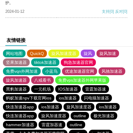
护。
2024-01-12
支持
[0]
反对
[0]
友情链接
网站地图
QuickQ
旋风加速度器
旋风
旋风加速
坚果加速器
tiktok加速器
狗急加速器官网
免费vqn外网加速
小蓝鸟
优途加速器官网
风驰加速器
旋风加速器
八戒看书
免费vps加速器外网苹果版
黑豹加速器
一元机场
IOS加速器
雷霆加器速
蚂蚁加速npv下载官网ios
ios加速器
闪电猫加速器
快连加速器app
ios加速器
旋风加速度器
ios加速器
快连加速器app
旋风加速度器
outline
极光加速器
hammer加速器
雷霆加器速
outline