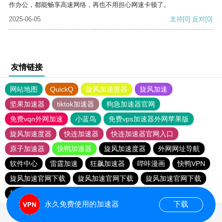
作办公，都能畅享高速网络，再也不用担心网速卡顿了。
2025-06-05
支持
[0]
反对
[0]
友情链接
网站地图
QuickQ
旋风加速度器
旋风加速
坚果加速器
tiktok加速器
狗急加速器官网
免费vqn外网加速
小蓝鸟
免费vps加速器外网苹果版
旋风加速度器
快连加速器
快连加速器官网入口
原子加速器
快鸭加速器
旋风加速度器
外网网址导航
软件中心
雷霆加速
狂飙加速器
哔咔漫画
快鸭VPN
旋风加速官网下载
旋风加速官网下载
旋风加速官网下载
旋风加速官网下载
永久免费使用的加速器
下载
0.029486s