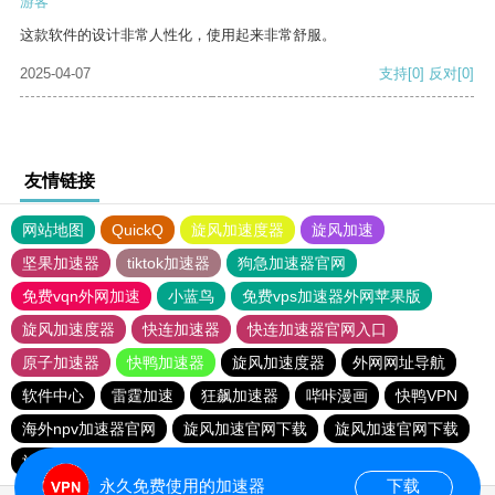
游客
这款软件的设计非常人性化，使用起来非常舒服。
2025-04-07
支持
[0]
反对
[0]
友情链接
网站地图
QuickQ
旋风加速度器
旋风加速
坚果加速器
tiktok加速器
狗急加速器官网
免费vqn外网加速
小蓝鸟
免费vps加速器外网苹果版
旋风加速度器
快连加速器
快连加速器官网入口
原子加速器
快鸭加速器
旋风加速度器
外网网址导航
软件中心
雷霆加速
狂飙加速器
哔咔漫画
快鸭VPN
海外npv加速器官网
旋风加速官网下载
旋风加速官网下载
旋风加速官网下载
旋风加速官网下载
永久免费使用的加速器
下载