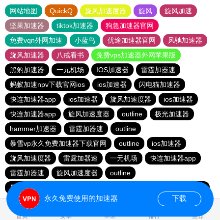
网站地图
QuickQ
旋风加速度器
旋风
旋风加速
坚果加速器
tiktok加速器
狗急加速器官网
免费vqn外网加速
小蓝鸟
优途加速器官网
风驰加速器
旋风加速器
八戒看书
免费vps加速器外网苹果版
黑豹加速器
一元机场
IOS加速器
雷霆加器速
蚂蚁加速npv下载官网ios
ios加速器
闪电猫加速器
快连加速器app
ios加速器
旋风加速度器
ios加速器
快连加速器app
旋风加速度器
outline
极光加速器
hammer加速器
雷霆加器速
outline
暴雪vp永久免费加速器下载官网
outline
ios加速器
旋风加速度器
雷霆加器速
一元机场
快连加速器app
雷霆加器速
旋风加速度器
outline
暴雪vp永久免费加速器下载官网
黑洞加速
快连加速器app
永久免费使用的加速器
下载
1.085265s
首页
安卓
苹果
排行
推荐