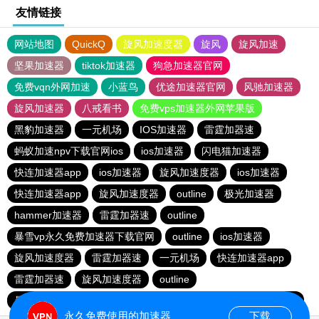
友情链接
网站地图
QuickQ
旋风加速度器
旋风
旋风加速
坚果加速器
tiktok加速器
狗急加速器官网
免费vqn外网加速
小蓝鸟
优途加速器官网
风驰加速器
旋风加速器
八戒看书
免费vps加速器外网苹果版
黑豹加速器
一元机场
IOS加速器
雷霆加器速
蚂蚁加速npv下载官网ios
ios加速器
闪电猫加速器
快连加速器app
ios加速器
旋风加速度器
ios加速器
快连加速器app
旋风加速度器
outline
极光加速器
hammer加速器
雷霆加器速
outline
暴雪vp永久免费加速器下载官网
outline
ios加速器
旋风加速度器
雷霆加器速
一元机场
快连加速器app
雷霆加器速
旋风加速度器
outline
暴雪vp永久免费加速器下载官网
黑洞加速
快连加速器app
永久免费使用的加速器
下载