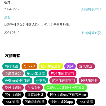
视野。
2024-07-12
支持
[0]
反对
[0]
游客
这款软件的设计非常人性化，使用起来非常舒服。
2024-07-12
支持
[0]
反对
[0]
友情链接
网站地图
QuickQ
旋风加速度器
旋风
旋风加速
坚果加速器
tiktok加速器
狗急加速器官网
免费vqn外网加速
小蓝鸟
优途加速器官网
风驰加速器
旋风加速器
八戒看书
免费vps加速器外网苹果版
黑豹加速器
雷霆加器速
蚂蚁加速npv下载官网ios
ios加速器
闪电猫加速器
快连加速器app
ios加速器