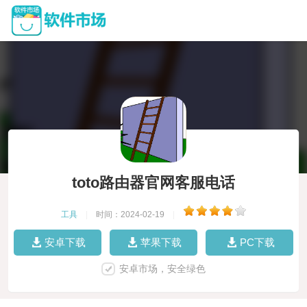
toto路由器官网客服电话
工具
|
时间：2024-02-19
|
安卓下载
苹果下载
PC下载
安卓市场，安全绿色