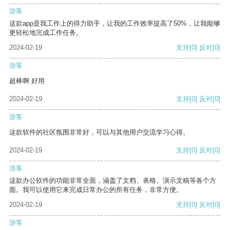
游客
这款app是我工作上的得力助手，让我的工作效率提高了50%，让我能够
更轻松地完成工作任务。
2024-02-19
支持
[0]
反对
[0]
游客
超棒啊 好用
2024-02-19
支持
[0]
反对
[0]
游客
这款软件的社区氛围非常好，可以与其他用户交流学习心得。
2024-02-19
支持
[0]
反对
[0]
游客
这款办公软件的功能非常全面，涵盖了文档、表格、演示文稿等各个方
面。我可以使用它来完成日常办公的所有任务，非常方便。
2024-02-19
支持
[0]
反对
[0]
游客