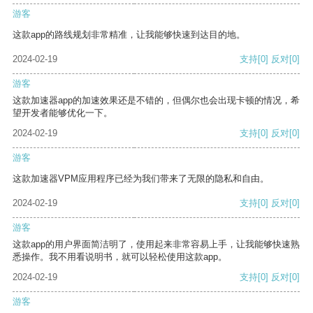
游客
这款app的路线规划非常精准，让我能够快速到达目的地。
2024-02-19
支持
[0]
反对
[0]
游客
这款加速器app的加速效果还是不错的，但偶尔也会出现卡顿的情况，希
望开发者能够优化一下。
2024-02-19
支持
[0]
反对
[0]
游客
这款加速器VPM应用程序已经为我们带来了无限的隐私和自由。
2024-02-19
支持
[0]
反对
[0]
游客
这款app的用户界面简洁明了，使用起来非常容易上手，让我能够快速熟
悉操作。我不用看说明书，就可以轻松使用这款app。
2024-02-19
支持
[0]
反对
[0]
游客