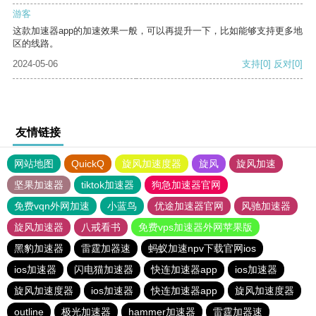
游客
这款加速器app的加速效果一般，可以再提升一下，比如能够支持更多地
区的线路。
2024-05-06
支持
[0]
反对
[0]
友情链接
网站地图
QuickQ
旋风加速度器
旋风
旋风加速
坚果加速器
tiktok加速器
狗急加速器官网
免费vqn外网加速
小蓝鸟
优途加速器官网
风驰加速器
旋风加速器
八戒看书
免费vps加速器外网苹果版
黑豹加速器
雷霆加器速
蚂蚁加速npv下载官网ios
ios加速器
闪电猫加速器
快连加速器app
ios加速器
旋风加速度器
ios加速器
快连加速器app
旋风加速度器
outline
极光加速器
hammer加速器
雷霆加器速