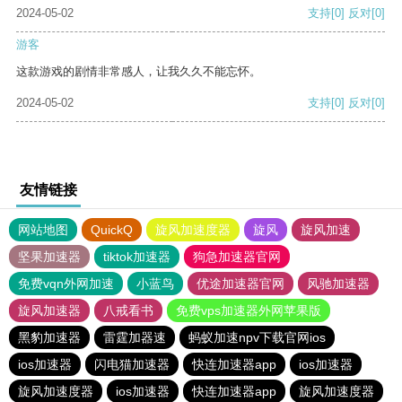
2024-05-02
支持
[0]
反对
[0]
游客
这款游戏的剧情非常感人，让我久久不能忘怀。
2024-05-02
支持
[0]
反对
[0]
友情链接
网站地图
QuickQ
旋风加速度器
旋风
旋风加速
坚果加速器
tiktok加速器
狗急加速器官网
免费vqn外网加速
小蓝鸟
优途加速器官网
风驰加速器
旋风加速器
八戒看书
免费vps加速器外网苹果版
黑豹加速器
雷霆加器速
蚂蚁加速npv下载官网ios
ios加速器
闪电猫加速器
快连加速器app
ios加速器
旋风加速度器
ios加速器
快连加速器app
旋风加速度器