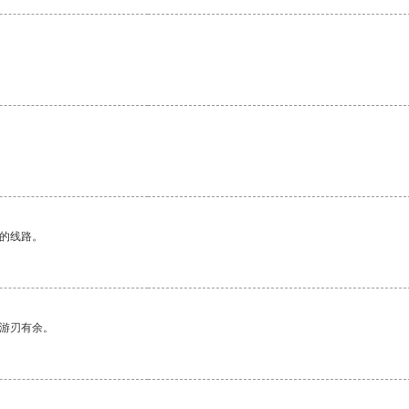
区的线路。
中游刃有余。