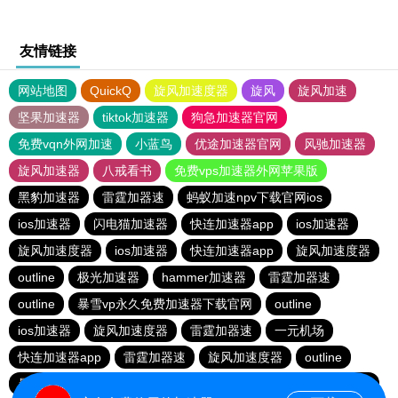
友情链接
网站地图
QuickQ
旋风加速度器
旋风
旋风加速
坚果加速器
tiktok加速器
狗急加速器官网
免费vqn外网加速
小蓝鸟
优途加速器官网
风驰加速器
旋风加速器
八戒看书
免费vps加速器外网苹果版
黑豹加速器
雷霆加器速
蚂蚁加速npv下载官网ios
ios加速器
闪电猫加速器
快连加速器app
ios加速器
旋风加速度器
ios加速器
快连加速器app
旋风加速度器
outline
极光加速器
hammer加速器
雷霆加器速
outline
暴雪vp永久免费加速器下载官网
outline
ios加速器
旋风加速度器
雷霆加器速
一元机场
快连加速器app
雷霆加器速
旋风加速度器
outline
暴雪vp永久免费加速器下载官网
黑洞加速
快连加速器app