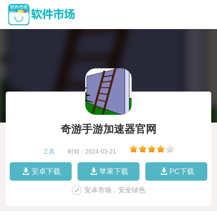
奇游手游加速器官网
工具
|
时间：2024-03-21
|
安卓下载
苹果下载
PC下载
安卓市场，安全绿色