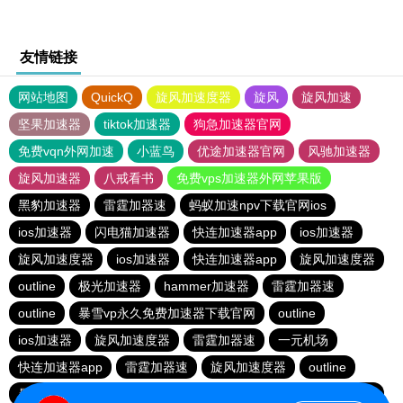
友情链接
网站地图
QuickQ
旋风加速度器
旋风
旋风加速
坚果加速器
tiktok加速器
狗急加速器官网
免费vqn外网加速
小蓝鸟
优途加速器官网
风驰加速器
旋风加速器
八戒看书
免费vps加速器外网苹果版
黑豹加速器
雷霆加器速
蚂蚁加速npv下载官网ios
ios加速器
闪电猫加速器
快连加速器app
ios加速器
旋风加速度器
ios加速器
快连加速器app
旋风加速度器
outline
极光加速器
hammer加速器
雷霆加器速
outline
暴雪vp永久免费加速器下载官网
outline
ios加速器
旋风加速度器
雷霆加器速
一元机场
快连加速器app
雷霆加器速
旋风加速度器
outline
暴雪vp永久免费加速器下载官网
黑洞加速
快连加速器app