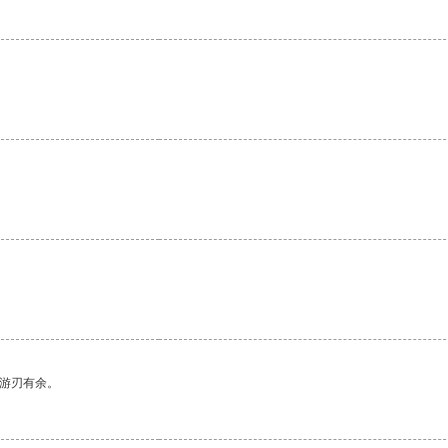
中游刃有余。