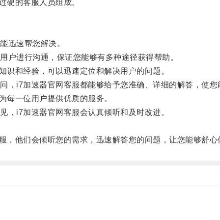
过硬的客服人员组成。
能迅速帮您解决。
用户进行沟通，保证您能够有多种途径获得帮助。
知识和经验，可以迅速定位和解决用户的问题。
，i7加速器官网客服都能够给予您准确、详细的解答，使您
为每一位用户提供优质的服务。
，i7加速器官网客服会认真倾听和及时改进。
，他们会倾听您的需求，迅速解答您的问题，让您能够舒心体