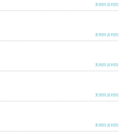
支持
[0]
反对
[0]
支持
[0]
反对
[0]
支持
[0]
反对
[0]
支持
[0]
反对
[0]
支持
[0]
反对
[0]