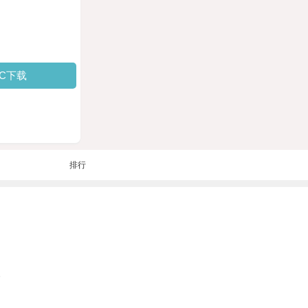
PC下载
排行
。