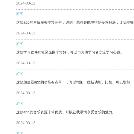
2024-03-12
游客
这款app的售后服务非常完善，遇到问题总是能够得到妥善解决，让我能
2024-03-12
游客
这款学习软件的社区氛围非常好，可以与其他学习者交流学习心得。
2024-03-12
游客
这款加速器app的功能有点单一，可以增加一些新功能。比如，可以增加
2024-03-12
游客
这款app的音乐资源非常优质，可以让我尽情享受音乐的魅力。
2024-03-12
游客