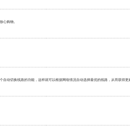
够放心购物。
一个自动切换线路的功能，这样就可以根据网络情况自动选择最优的线路，从而获得更