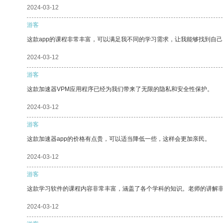
2024-03-12
游客
这款app的课程非常丰富，可以满足我不同的学习需求，让我能够找到自
2024-03-12
游客
这款加速器VPM应用程序已经为我们带来了无限的隐私和安全性保护。
2024-03-12
游客
这款加速器app的价格有点贵，可以适当降低一些，这样会更加亲民。
2024-03-12
游客
这款学习软件的课程内容非常丰富，涵盖了各个学科的知识。老师的讲解
2024-03-12