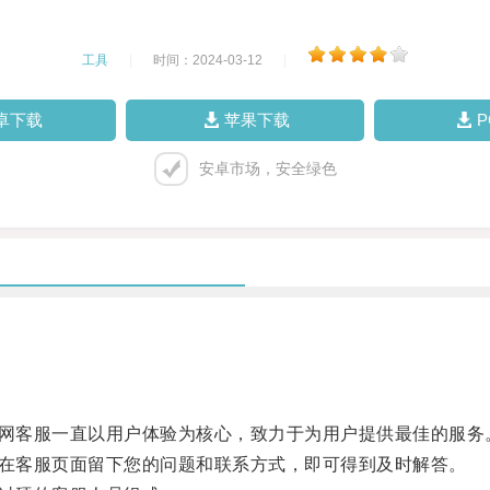
工具
|
时间：2024-03-12
|
卓下载
苹果下载
安卓市场，安全绿色
网客服一直以用户体验为核心，致力于为用户提供最佳的服务
在客服页面留下您的问题和联系方式，即可得到及时解答。