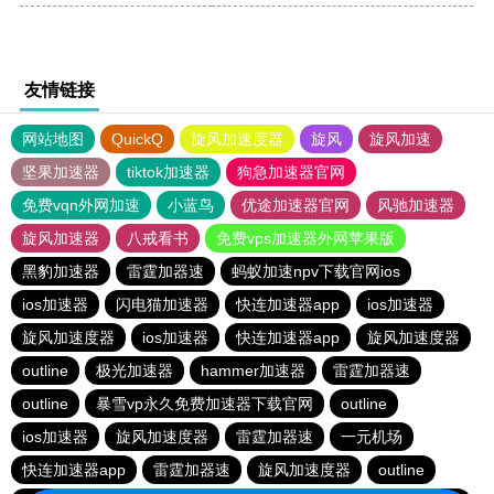
友情链接
网站地图
QuickQ
旋风加速度器
旋风
旋风加速
坚果加速器
tiktok加速器
狗急加速器官网
免费vqn外网加速
小蓝鸟
优途加速器官网
风驰加速器
旋风加速器
八戒看书
免费vps加速器外网苹果版
黑豹加速器
雷霆加器速
蚂蚁加速npv下载官网ios
ios加速器
闪电猫加速器
快连加速器app
ios加速器
旋风加速度器
ios加速器
快连加速器app
旋风加速度器
outline
极光加速器
hammer加速器
雷霆加器速
outline
暴雪vp永久免费加速器下载官网
outline
ios加速器
旋风加速度器
雷霆加器速
一元机场
快连加速器app
雷霆加器速
旋风加速度器
outline