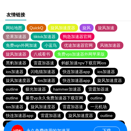
友情链接
网站地图
QuickQ
旋风加速度器
旋风
旋风加速
坚果加速器
tiktok加速器
狗急加速器官网
免费vqn外网加速
小蓝鸟
优途加速器官网
风驰加速器
旋风加速器
八戒看书
免费vps加速器外网苹果版
黑豹加速器
雷霆加器速
蚂蚁加速npv下载官网ios
ios加速器
闪电猫加速器
快连加速器app
ios加速器
旋风加速度器
ios加速器
快连加速器app
旋风加速度器
outline
极光加速器
hammer加速器
雷霆加器速
outline
暴雪vp永久免费加速器下载官网
outline
ios加速器
旋风加速度器
雷霆加器速
一元机场
快连加速器app
雷霆加器速
旋风加速度器
outline
暴雪vp永久免费加速器下载官网
黑洞加速
快连加速器app
永久免费使用的加速器
下载