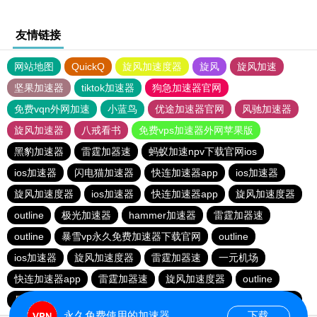
友情链接
网站地图
QuickQ
旋风加速度器
旋风
旋风加速
坚果加速器
tiktok加速器
狗急加速器官网
免费vqn外网加速
小蓝鸟
优途加速器官网
风驰加速器
旋风加速器
八戒看书
免费vps加速器外网苹果版
黑豹加速器
雷霆加器速
蚂蚁加速npv下载官网ios
ios加速器
闪电猫加速器
快连加速器app
ios加速器
旋风加速度器
ios加速器
快连加速器app
旋风加速度器
outline
极光加速器
hammer加速器
雷霆加器速
outline
暴雪vp永久免费加速器下载官网
outline
ios加速器
旋风加速度器
雷霆加器速
一元机场
快连加速器app
雷霆加器速
旋风加速度器
outline
暴雪vp永久免费加速器下载官网
黑洞加速
快连加速器app
永久免费使用的加速器
下载