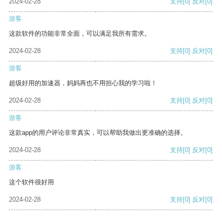
2024-02-28
支持
[0]
反对
[0]
游客
这款软件的功能非常全面，可以满足我所有需求。
2024-02-28
支持
[0]
反对
[0]
游客
超级好用的加速器，妈妈再也不用担心我的学习啦！
2024-02-28
支持
[0]
反对
[0]
游客
这款app的用户评论非常真实，可以帮助我做出更准确的选择。
2024-02-28
支持
[0]
反对
[0]
游客
这个软件很好用
2024-02-28
支持
[0]
反对
[0]