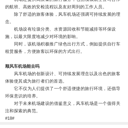
的航班、高效的安检流程以及友好周到的工作人员。
除了舒适的旅客体验，风车机场还强调可持续发展的理
念。
机场设有垃圾分类、水资源回收和节能减排等环保设
施，以最大限度地减少对环境的影响。
同时，该机场积极推广绿色出行方式，例如提供自行车
租赁服务，方便旅客以环保的方式出行。
顺风车机场能去吗
风车机场的创新设计、可持续发展理念以及出色的旅客
体验使其成为旅行者们的首选。
它不仅为人们提供了一个舒适便捷的旅行环境，还倡导
环保意识的培养。
对于未来机场建设的借鉴意义，风车机场是一个值得关
注和探索的典范。
#18#