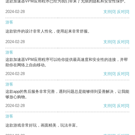
这款加速器VPM应用程序已经为我们带来了无限的隐私和安全性保护。
2024-02-28
支持
[0]
反对
[0]
游客
这款软件的设计非常人性化，使用起来非常舒服。
2024-02-28
支持
[0]
反对
[0]
游客
这款加速器VPM应用程序可以给你提供最高速度和安全性的连接，并帮
助你在网络上自由移动。
2024-02-28
支持
[0]
反对
[0]
游客
这款app的售后服务非常完善，遇到问题总是能够得到妥善解决，让我能
够放心购物。
2024-02-28
支持
[0]
反对
[0]
游客
这款游戏非常好玩，画面精美，玩法丰富。