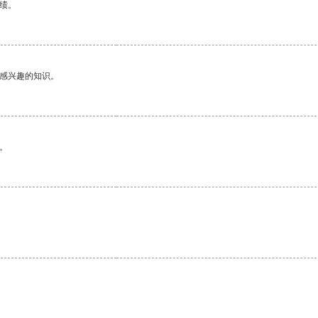
绩。
己感兴趣的知识。
。