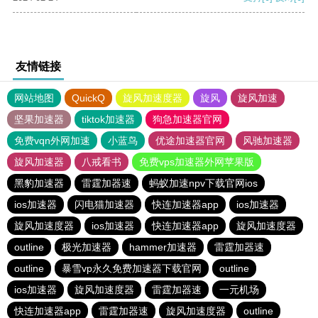
友情链接
网站地图
QuickQ
旋风加速度器
旋风
旋风加速
坚果加速器
tiktok加速器
狗急加速器官网
免费vqn外网加速
小蓝鸟
优途加速器官网
风驰加速器
旋风加速器
八戒看书
免费vps加速器外网苹果版
黑豹加速器
雷霆加器速
蚂蚁加速npv下载官网ios
ios加速器
闪电猫加速器
快连加速器app
ios加速器
旋风加速度器
ios加速器
快连加速器app
旋风加速度器
outline
极光加速器
hammer加速器
雷霆加器速
outline
暴雪vp永久免费加速器下载官网
outline
ios加速器
旋风加速度器
雷霆加器速
一元机场
快连加速器app
雷霆加器速
旋风加速度器
outline