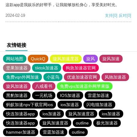
这款app是我娱乐的好帮手，让我能够放松身心，享受美好时光。
2024-02-19
支持
[0]
反对
[0]
友情链接
网站地图
QuickQ
旋风加速度器
旋风
旋风加速
坚果加速器
tiktok加速器
狗急加速器官网
免费vqn外网加速
小蓝鸟
优途加速器官网
风驰加速器
旋风加速器
八戒看书
免费vps加速器外网苹果版
黑豹加速器
一元机场
IOS加速器
雷霆加器速
蚂蚁加速npv下载官网ios
ios加速器
闪电猫加速器
快连加速器app
ios加速器
旋风加速度器
ios加速器
快连加速器app
旋风加速度器
outline
极光加速器
hammer加速器
雷霆加器速
outline