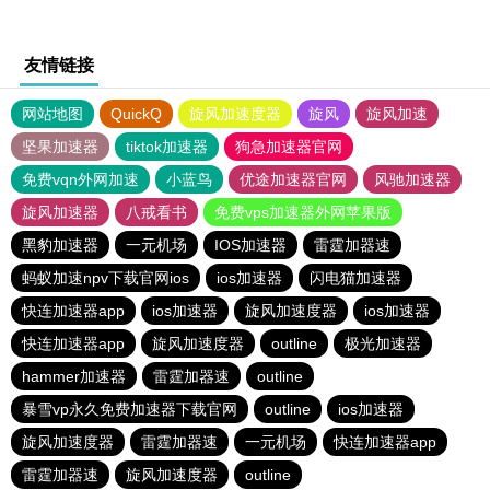
友情链接
网站地图
QuickQ
旋风加速度器
旋风
旋风加速
坚果加速器
tiktok加速器
狗急加速器官网
免费vqn外网加速
小蓝鸟
优途加速器官网
风驰加速器
旋风加速器
八戒看书
免费vps加速器外网苹果版
黑豹加速器
一元机场
IOS加速器
雷霆加器速
蚂蚁加速npv下载官网ios
ios加速器
闪电猫加速器
快连加速器app
ios加速器
旋风加速度器
ios加速器
快连加速器app
旋风加速度器
outline
极光加速器
hammer加速器
雷霆加器速
outline
暴雪vp永久免费加速器下载官网
outline
ios加速器
旋风加速度器
雷霆加器速
一元机场
快连加速器app
雷霆加器速
旋风加速度器
outline