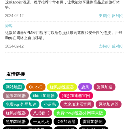
这款app的酒店、餐厅推荐非常有用，让我能够享受到高品质的旅行体
验。
2024-02-12
支持
[0]
反对
[0]
游客
这款加速器VPM应用程序可以给你提供最高速度和安全性的连接，并帮
助你在网络上自由移动。
2024-02-12
支持
[0]
反对
[0]
友情链接
网站地图
QuickQ
旋风加速度器
旋风
旋风加速
坚果加速器
tiktok加速器
狗急加速器官网
免费vqn外网加速
小蓝鸟
优途加速器官网
风驰加速器
旋风加速器
八戒看书
免费vps加速器外网苹果版
黑豹加速器
一元机场
IOS加速器
雷霆加器速