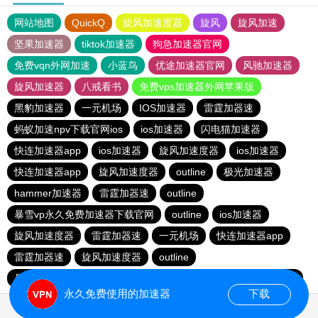
网站地图
QuickQ
旋风加速度器
旋风
旋风加速
坚果加速器
tiktok加速器
狗急加速器官网
免费vqn外网加速
小蓝鸟
优途加速器官网
风驰加速器
旋风加速器
八戒看书
免费vps加速器外网苹果版
黑豹加速器
一元机场
IOS加速器
雷霆加器速
蚂蚁加速npv下载官网ios
ios加速器
闪电猫加速器
快连加速器app
ios加速器
旋风加速度器
ios加速器
快连加速器app
旋风加速度器
outline
极光加速器
hammer加速器
雷霆加器速
outline
暴雪vp永久免费加速器下载官网
outline
ios加速器
旋风加速度器
雷霆加器速
一元机场
快连加速器app
雷霆加器速
旋风加速度器
outline
暴雪vp永久免费加速器下载官网
黑洞加速
快连加速器app
永久免费使用的加速器
下载