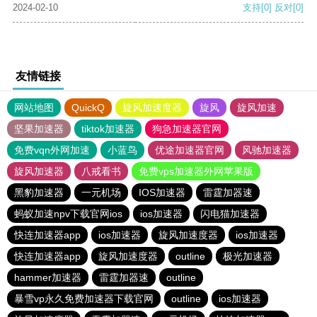
2024-02-10
支持
[0]
反对
[0]
友情链接
网站地图
QuickQ
旋风加速度器
旋风
旋风加速
坚果加速器
tiktok加速器
狗急加速器官网
免费vqn外网加速
小蓝鸟
优途加速器官网
风驰加速器
旋风加速器
八戒看书
免费vps加速器外网苹果版
黑豹加速器
一元机场
IOS加速器
雷霆加器速
蚂蚁加速npv下载官网ios
ios加速器
闪电猫加速器
快连加速器app
ios加速器
旋风加速度器
ios加速器
快连加速器app
旋风加速度器
outline
极光加速器
hammer加速器
雷霆加器速
outline
暴雪vp永久免费加速器下载官网
outline
ios加速器