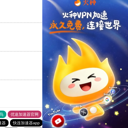
支持
[0]
反对
[0]
支持
[0]
反对
[0]
支持
[0]
反对
[0]
鸟
优途加速器官网
风驰加速器
旋风加速器
八戒看书
速器
快连加速器app
ios加速器
旋风加速度器
ios加速器