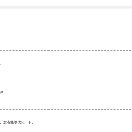
。
野。
望开发者能够优化一下。