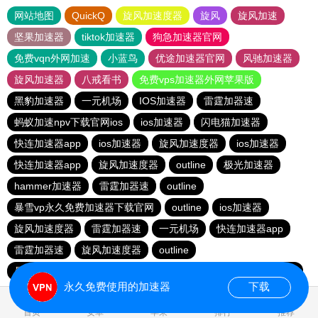
网站地图
QuickQ
旋风加速度器
旋风
旋风加速
坚果加速器
tiktok加速器
狗急加速器官网
免费vqn外网加速
小蓝鸟
优途加速器官网
风驰加速器
旋风加速器
八戒看书
免费vps加速器外网苹果版
黑豹加速器
一元机场
IOS加速器
雷霆加器速
蚂蚁加速npv下载官网ios
ios加速器
闪电猫加速器
快连加速器app
ios加速器
旋风加速度器
ios加速器
快连加速器app
旋风加速度器
outline
极光加速器
hammer加速器
雷霆加器速
outline
暴雪vp永久免费加速器下载官网
outline
ios加速器
旋风加速度器
雷霆加器速
一元机场
快连加速器app
雷霆加器速
旋风加速度器
outline
暴雪vp永久免费加速器下载官网
黑洞加速
快连加速器app
永久免费使用的加速器
下载
1.291641s
首页
安卓
苹果
排行
推荐