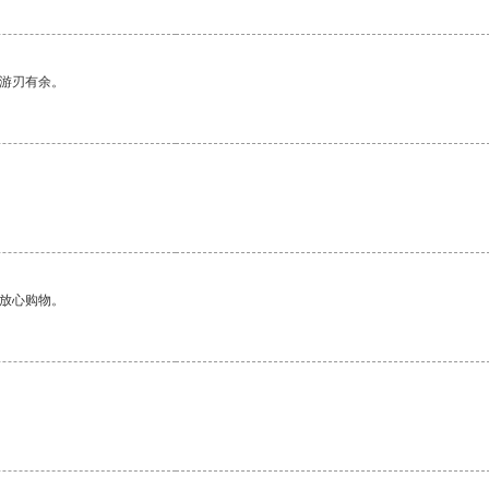
中游刃有余。
够放心购物。