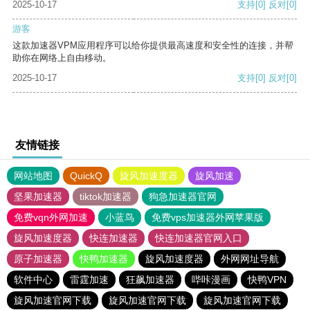
2025-10-17
支持
[0]
反对
[0]
游客
这款加速器VPM应用程序可以给你提供最高速度和安全性的连接，并帮
助你在网络上自由移动。
2025-10-17
支持
[0]
反对
[0]
友情链接
网站地图
QuickQ
旋风加速度器
旋风加速
坚果加速器
tiktok加速器
狗急加速器官网
免费vqn外网加速
小蓝鸟
免费vps加速器外网苹果版
旋风加速度器
快连加速器
快连加速器官网入口
原子加速器
快鸭加速器
旋风加速度器
外网网址导航
软件中心
雷霆加速
狂飙加速器
哔咔漫画
快鸭VPN
旋风加速官网下载
旋风加速官网下载
旋风加速官网下载