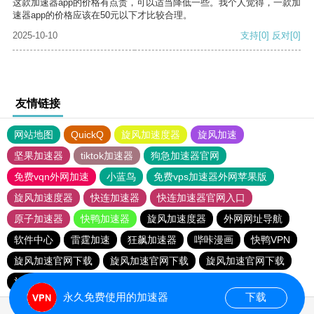
这款加速器app的价格有点贵，可以适当降低一些。我个人觉得，一款加
速器app的价格应该在50元以下才比较合理。
2025-10-10
支持
[0]
反对
[0]
友情链接
网站地图
QuickQ
旋风加速度器
旋风加速
坚果加速器
tiktok加速器
狗急加速器官网
免费vqn外网加速
小蓝鸟
免费vps加速器外网苹果版
旋风加速度器
快连加速器
快连加速器官网入口
原子加速器
快鸭加速器
旋风加速度器
外网网址导航
软件中心
雷霆加速
狂飙加速器
哔咔漫画
快鸭VPN
旋风加速官网下载
旋风加速官网下载
旋风加速官网下载
旋风加速官网下载
永久免费使用的加速器
下载