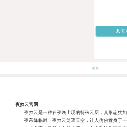
安
简介
夜煞云官网
夜煞云是一种在夜晚出现的特殊云层，其形态犹如
夜幕降临时，夜煞云笼罩天空，让人仿佛置身于一