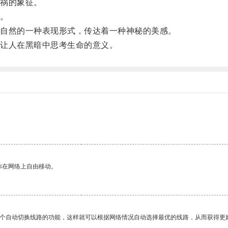
祸的象征。
。
自然的一种表现形式，传达着一种神秘的美感。
让人在黑暗中思考生命的意义。
。
你在网络上自由移动。
一个自动切换线路的功能，这样就可以根据网络情况自动选择最优的线路，从而获得更