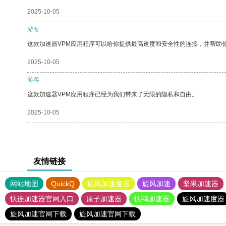
2025-10-05
游客
这款加速器VPM应用程序可以给你提供最高速度和安全性的连接，并帮助
2025-10-05
游客
这款加速器VPM应用程序已经为我们带来了无限的隐私和自由。
2025-10-05
友情链接
网站地图
QuickQ
旋风加速度器
旋风加速
坚果加速器
快连加速器官网入口
原子加速器
快鸭加速器
旋风加速度器
旋风加速官网下载
旋风加速官网下载