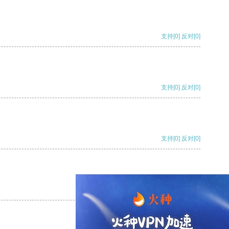
支持
[0]
反对
[0]
支持
[0]
反对
[0]
支持
[0]
反对
[0]
支持
[0]
反对
[0]