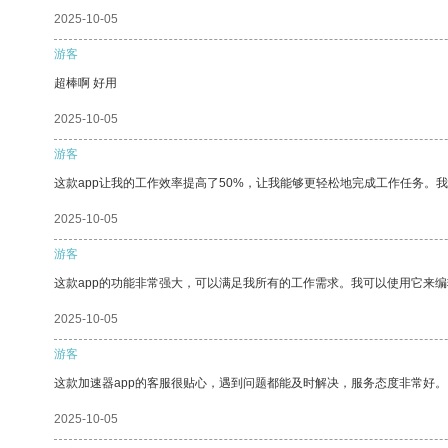
2025-10-05
游客
超棒啊 好用
2025-10-05
游客
这款app让我的工作效率提高了50%，让我能够更轻松地完成工作任务。
2025-10-05
游客
这款app的功能非常强大，可以满足我所有的工作需求。我可以使用它来
2025-10-05
游客
这款加速器app的客服很贴心，遇到问题都能及时解决，服务态度非常好。
2025-10-05