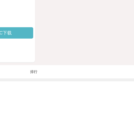
PC下载
排行