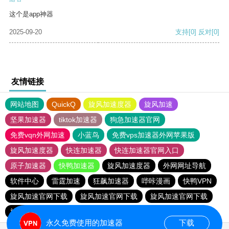
这个是app神器
2025-09-20
支持
[0]
反对
[0]
友情链接
网站地图
QuickQ
旋风加速度器
旋风加速
坚果加速器
tiktok加速器
狗急加速器官网
免费vqn外网加速
小蓝鸟
免费vps加速器外网苹果版
旋风加速度器
快连加速器
快连加速器官网入口
原子加速器
快鸭加速器
旋风加速度器
外网网址导航
软件中心
雷霆加速
狂飙加速器
哔咔漫画
快鸭VPN
旋风加速官网下载
旋风加速官网下载
旋风加速官网下载
旋风加速官网下载
永久免费使用的加速器
下载