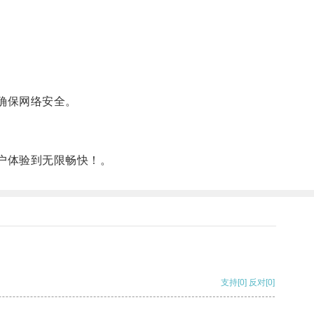
确保网络安全。
户体验到无限畅快！。
支持
[0]
反对
[0]