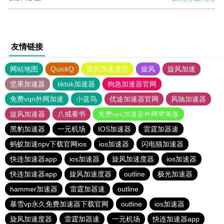
友情链接
网站地图
QuickQ
旋风加速度器
旋风
旋风加速
坚果加速器
tiktok加速器
狗急加速器官网
免费vqn外网加速
小蓝鸟
优途加速器官网
风驰加速器
旋风加速器
八戒看书
免费vps加速器外网苹果版
黑豹加速器
一元机场
IOS加速器
雷霆加器速
蚂蚁加速npv下载官网ios
ios加速器
闪电猫加速器
快连加速器app
ios加速器
旋风加速度器
ios加速器
快连加速器app
旋风加速度器
outline
极光加速器
hammer加速器
雷霆加器速
outline
暴雪vp永久免费加速器下载官网
outline
ios加速器
旋风加速度器
雷霆加器速
一元机场
快连加速器app