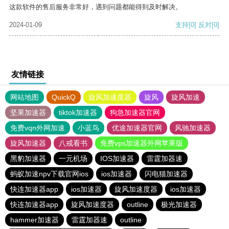
这款软件的售后服务非常好，遇到问题都能得到及时解决。
2024-01-09
支持
[0]
反对
[0]
友情链接
网站地图
QuickQ
旋风加速度器
旋风
旋风加速
坚果加速器
tiktok加速器
狗急加速器官网
免费vqn外网加速
小蓝鸟
优途加速器官网
风驰加速器
旋风加速器
八戒看书
免费vps加速器外网苹果版
黑豹加速器
一元机场
IOS加速器
雷霆加器速
蚂蚁加速npv下载官网ios
ios加速器
闪电猫加速器
快连加速器app
ios加速器
旋风加速度器
ios加速器
快连加速器app
旋风加速度器
outline
极光加速器
hammer加速器
雷霆加器速
outline