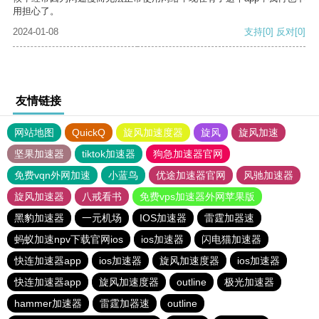
用担心了。
2024-01-08
支持
[0]
反对
[0]
友情链接
网站地图
QuickQ
旋风加速度器
旋风
旋风加速
坚果加速器
tiktok加速器
狗急加速器官网
免费vqn外网加速
小蓝鸟
优途加速器官网
风驰加速器
旋风加速器
八戒看书
免费vps加速器外网苹果版
黑豹加速器
一元机场
IOS加速器
雷霆加器速
蚂蚁加速npv下载官网ios
ios加速器
闪电猫加速器
快连加速器app
ios加速器
旋风加速度器
ios加速器
快连加速器app
旋风加速度器
outline
极光加速器
hammer加速器
雷霆加器速
outline