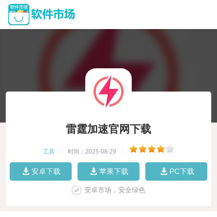
雷霆加速官网下载
工具
|
时间：2025-08-29
|
安卓下载
苹果下载
PC下载
安卓市场，安全绿色