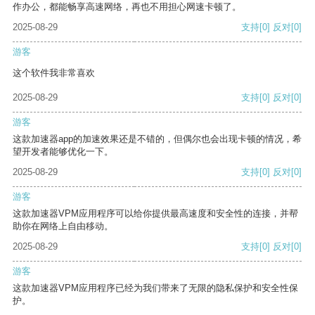
作办公，都能畅享高速网络，再也不用担心网速卡顿了。
2025-08-29
支持
[0]
反对
[0]
游客
这个软件我非常喜欢
2025-08-29
支持
[0]
反对
[0]
游客
这款加速器app的加速效果还是不错的，但偶尔也会出现卡顿的情况，希
望开发者能够优化一下。
2025-08-29
支持
[0]
反对
[0]
游客
这款加速器VPM应用程序可以给你提供最高速度和安全性的连接，并帮
助你在网络上自由移动。
2025-08-29
支持
[0]
反对
[0]
游客
这款加速器VPM应用程序已经为我们带来了无限的隐私保护和安全性保
护。