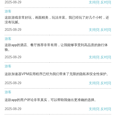
2025-08-29
支持
[0]
反对
[0]
游客
这款游戏非常好玩，画面精美，玩法丰富。我已经玩了好几个小时，还
没有玩腻。
2025-08-29
支持
[0]
反对
[0]
游客
这款app的酒店、餐厅推荐非常有用，让我能够享受到高品质的旅行体
验。
2025-08-29
支持
[0]
反对
[0]
游客
这款加速器VPM应用程序已经为我们带来了无限的隐私和安全性保护。
2025-08-29
支持
[0]
反对
[0]
游客
这款app的用户评论非常真实，可以帮助我做出更准确的选择。
2025-08-29
支持
[0]
反对
[0]