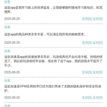
游客
这款app是我学习路上的良师益友，让我能够随时随地学习新知识，拓宽
视野。
2025-08-29
支持
[0]
反对
[0]
游客
这款app的商品种类非常丰富，可以满足我所有的购物需求。
2025-08-29
支持
[0]
反对
[0]
游客
这款加速器app的加速效果非常好，玩游戏再也不会出现卡顿、掉线的情
况了。我以前玩游戏经常会输，现在有了这个app，我的游戏水平提升了
不少。
2025-08-29
支持
[0]
反对
[0]
游客
这款加速器VPM应用程序已经为我们带来了无限的隐私保护和安全性保
护。
2025-08-29
支持
[0]
反对
[0]
游客