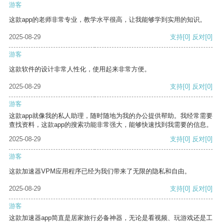
游客
这款app的老师非常专业，教学水平很高，让我能够学到实用的知识。
2025-08-29
支持
[0]
反对
[0]
游客
这款软件的设计非常人性化，使用起来非常方便。
2025-08-29
支持
[0]
反对
[0]
游客
这款app就像我的私人助理，随时随地为我的办公提供帮助。我经常需要
查找资料，这款app的搜索功能非常强大，能够快速找到我需要的信息。
2025-08-29
支持
[0]
反对
[0]
游客
这款加速器VPM应用程序已经为我们带来了无限的隐私和自由。
2025-08-29
支持
[0]
反对
[0]
游客
这款加速器app简直是居家旅行必备神器，无论是看视频、玩游戏还是工