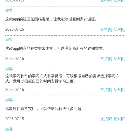
2025-07-15
支持
[0]
反对
[0]
游客
这款app的社区氛围很温馨，让我能够感受到家的温暖。
2025-07-15
支持
[0]
反对
[0]
游客
这款app的商品种类非常丰富，可以满足我所有的购物需求。
2025-07-15
支持
[0]
反对
[0]
游客
这款学习软件的学习方式非常灵活，可以根据自己的需求选择学习方
式。我可以根据自己的时间安排学习进度。
2025-07-15
支持
[0]
反对
[0]
游客
这款软件非常实用，可以帮助我解决很多问题。
2025-07-15
支持
[0]
反对
[0]
游客