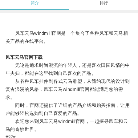
简介
排行
风车云马windmill官网是一个集合了各种风车和云马相
关产品的在线平台。
风车云马官网下载
无论是追求时尚潮流的年轻人，还是喜欢田园风情的中
年夫妇，都能在这里找到自己喜欢的产品。
从各种风车挂件到各式云马雕塑，从简约现代的设计到
复古浪漫的风格，风车云马windmill官网都能满足您的需
求。
同时，官网还提供了详细的产品介绍和购买指南，让用
户能够轻松选购到自己喜爱的产品。
欢迎您来到风车云马windmill官网，一起探寻风车和云
马的奇妙世界。
#37#