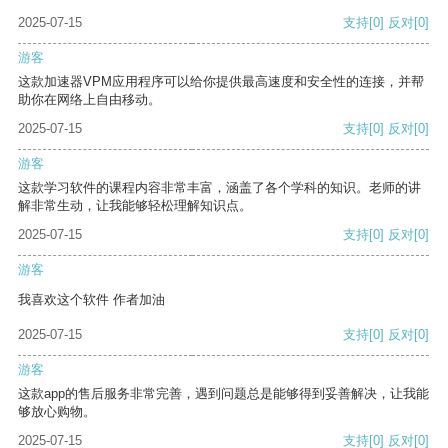
2025-07-15
支持
[0]
反对
[0]
游客
这款加速器VPM应用程序可以给你提供最高速度和安全性的连接，并帮
助你在网络上自由移动。
2025-07-15
支持
[0]
反对
[0]
游客
这款学习软件的课程内容非常丰富，涵盖了各个学科的知识。老师的讲
解非常生动，让我能够轻松理解知识点。
2025-07-15
支持
[0]
反对
[0]
游客
我喜欢这个软件 作者加油
2025-07-15
支持
[0]
反对
[0]
游客
这款app的售后服务非常完善，遇到问题总是能够得到妥善解决，让我能
够放心购物。
2025-07-15
支持
[0]
反对
[0]