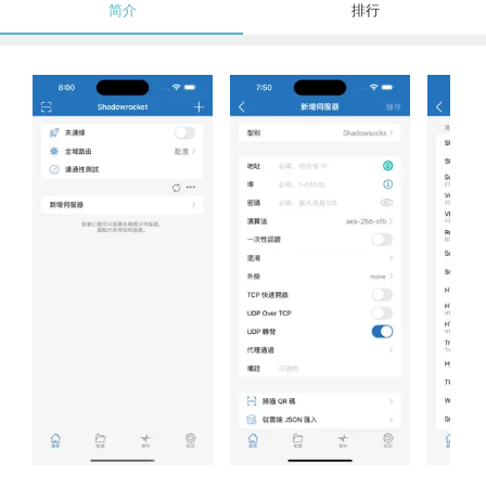
简介
排行