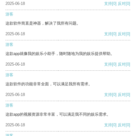
2025-06-18
支持
[0]
反对
[0]
游客
这款软件简直是神器，解决了我所有问题。
2025-06-18
支持
[0]
反对
[0]
游客
这款app就像我的娱乐小助手，随时随地为我的娱乐提供帮助。
2025-06-18
支持
[0]
反对
[0]
游客
这款软件的功能非常全面，可以满足我所有需求。
2025-06-18
支持
[0]
反对
[0]
游客
这款app的视频资源非常丰富，可以满足我不同的娱乐需求。
2025-06-18
支持
[0]
反对
[0]
游客