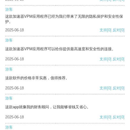
游客
这款加速器VPM应用程序已经为我们带来了无限的隐私保护和安全性保
护。
2025-06-18
支持
[0]
反对
[0]
游客
这款加速器VPM应用程序可以给你提供最高速度和安全性的连接。
2025-06-18
支持
[0]
反对
[0]
游客
这款软件的价格非常实惠，值得推荐。
2025-06-18
支持
[0]
反对
[0]
游客
这款app就像我的财务顾问，让我能够省钱又省心。
2025-06-18
支持
[0]
反对
[0]
游客