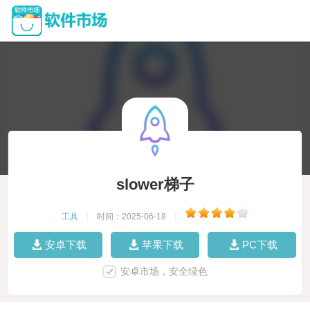
slower梯子
工具
|
时间：2025-06-18
|
安卓下载
苹果下载
PC下载
安卓市场，安全绿色