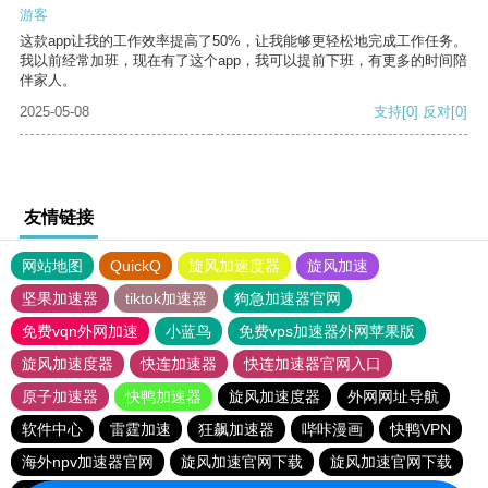
游客
这款app让我的工作效率提高了50%，让我能够更轻松地完成工作任务。
我以前经常加班，现在有了这个app，我可以提前下班，有更多的时间陪
伴家人。
2025-05-08
支持
[0]
反对
[0]
友情链接
网站地图
QuickQ
旋风加速度器
旋风加速
坚果加速器
tiktok加速器
狗急加速器官网
免费vqn外网加速
小蓝鸟
免费vps加速器外网苹果版
旋风加速度器
快连加速器
快连加速器官网入口
原子加速器
快鸭加速器
旋风加速度器
外网网址导航
软件中心
雷霆加速
狂飙加速器
哔咔漫画
快鸭VPN
海外npv加速器官网
旋风加速官网下载
旋风加速官网下载