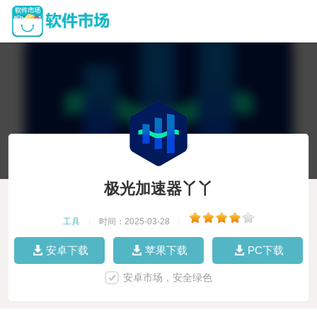
极光加速器丫丫
工具
|
时间：2025-03-28
|
安卓下载
苹果下载
PC下载
安卓市场，安全绿色