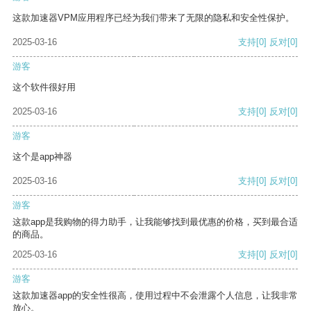
这款加速器VPM应用程序已经为我们带来了无限的隐私和安全性保护。
2025-03-16
支持
[0]
反对
[0]
游客
这个软件很好用
2025-03-16
支持
[0]
反对
[0]
游客
这个是app神器
2025-03-16
支持
[0]
反对
[0]
游客
这款app是我购物的得力助手，让我能够找到最优惠的价格，买到最合适
的商品。
2025-03-16
支持
[0]
反对
[0]
游客
这款加速器app的安全性很高，使用过程中不会泄露个人信息，让我非常
放心。