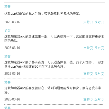
游客
这款app就像我的私人导游，带我领略世界各地的美景。
2025-03-16
支持
[0]
反对
[0]
游客
这款加速器app的加速效果一般，可以再提升一下，比如能够支持更多地
区的线路。
2025-03-16
支持
[0]
反对
[0]
游客
这款加速器app的价格有点贵，可以适当降低一些。我个人觉得，一款加
速器app的价格应该在50元以下才比较合理。
2025-03-16
支持
[0]
反对
[0]
游客
这款加速器app的客服很贴心，遇到问题都能及时解决，服务态度非常
好。
2025-03-16
支持
[0]
反对
[0]
游客