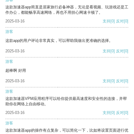
这款加速器app简直是居家旅行必备神器，无论是看视频、玩游戏还是工
作办公，都能畅享高速网络，再也不用担心网速卡顿了。
2025-03-16
支持
[0]
反对
[0]
游客
这款app的用户评论非常真实，可以帮助我做出更准确的选择。
2025-03-16
支持
[0]
反对
[0]
游客
超棒啊 好用
2025-03-16
支持
[0]
反对
[0]
游客
这款加速器VPM应用程序可以给你提供最高速度和安全性的连接，并帮
助你在网络上自由移动。
2025-03-16
支持
[0]
反对
[0]
游客
这款加速器app的操作有点复杂，可以简化一下，比如将设置页面进行优