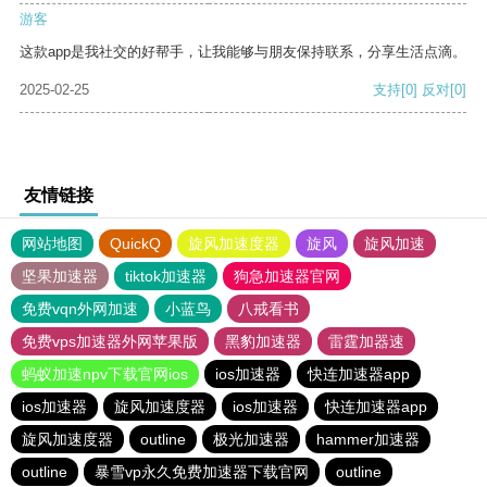
游客
这款app是我社交的好帮手，让我能够与朋友保持联系，分享生活点滴。
2025-02-25
支持
[0]
反对
[0]
友情链接
网站地图
QuickQ
旋风加速度器
旋风
旋风加速
坚果加速器
tiktok加速器
狗急加速器官网
免费vqn外网加速
小蓝鸟
八戒看书
免费vps加速器外网苹果版
黑豹加速器
雷霆加器速
蚂蚁加速npv下载官网ios
ios加速器
快连加速器app
ios加速器
旋风加速度器
ios加速器
快连加速器app
旋风加速度器
outline
极光加速器
hammer加速器
outline
暴雪vp永久免费加速器下载官网
outline