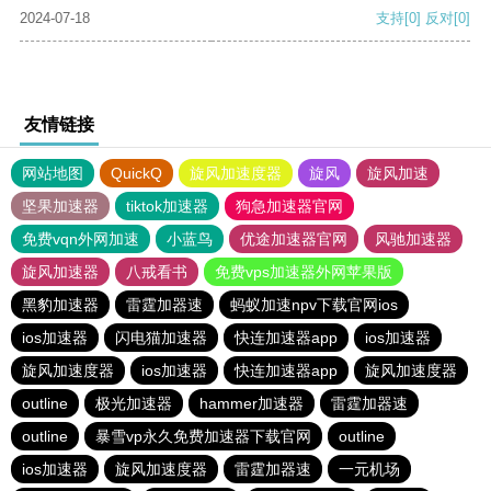
2024-07-18
支持
[0]
反对
[0]
友情链接
网站地图
QuickQ
旋风加速度器
旋风
旋风加速
坚果加速器
tiktok加速器
狗急加速器官网
免费vqn外网加速
小蓝鸟
优途加速器官网
风驰加速器
旋风加速器
八戒看书
免费vps加速器外网苹果版
黑豹加速器
雷霆加器速
蚂蚁加速npv下载官网ios
ios加速器
闪电猫加速器
快连加速器app
ios加速器
旋风加速度器
ios加速器
快连加速器app
旋风加速度器
outline
极光加速器
hammer加速器
雷霆加器速
outline
暴雪vp永久免费加速器下载官网
outline
ios加速器
旋风加速度器
雷霆加器速
一元机场