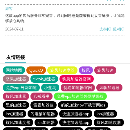
游客
这款app的售后服务非常完善，遇到问题总是能够得到妥善解决，让我能
够放心购物。
2024-07-11
支持
[0]
反对
[0]
友情链接
网站地图
QuickQ
旋风加速度器
旋风
旋风加速
坚果加速器
tiktok加速器
狗急加速器官网
免费vqn外网加速
小蓝鸟
优途加速器官网
风驰加速器
旋风加速器
八戒看书
免费vps加速器外网苹果版
黑豹加速器
雷霆加器速
蚂蚁加速npv下载官网ios
ios加速器
闪电猫加速器
快连加速器app
ios加速器
旋风加速度器
ios加速器
快连加速器app
旋风加速度器