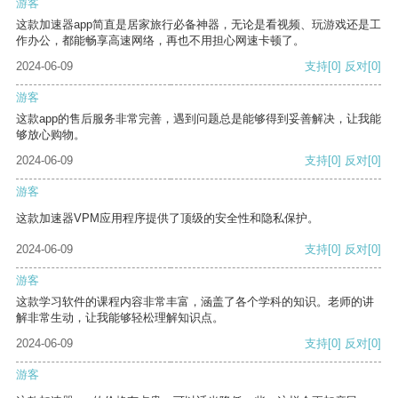
游客
这款加速器app简直是居家旅行必备神器，无论是看视频、玩游戏还是工
作办公，都能畅享高速网络，再也不用担心网速卡顿了。
2024-06-09
支持
[0]
反对
[0]
游客
这款app的售后服务非常完善，遇到问题总是能够得到妥善解决，让我能
够放心购物。
2024-06-09
支持
[0]
反对
[0]
游客
这款加速器VPM应用程序提供了顶级的安全性和隐私保护。
2024-06-09
支持
[0]
反对
[0]
游客
这款学习软件的课程内容非常丰富，涵盖了各个学科的知识。老师的讲
解非常生动，让我能够轻松理解知识点。
2024-06-09
支持
[0]
反对
[0]
游客