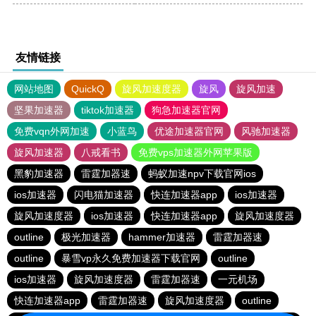
友情链接
网站地图
QuickQ
旋风加速度器
旋风
旋风加速
坚果加速器
tiktok加速器
狗急加速器官网
免费vqn外网加速
小蓝鸟
优途加速器官网
风驰加速器
旋风加速器
八戒看书
免费vps加速器外网苹果版
黑豹加速器
雷霆加器速
蚂蚁加速npv下载官网ios
ios加速器
闪电猫加速器
快连加速器app
ios加速器
旋风加速度器
ios加速器
快连加速器app
旋风加速度器
outline
极光加速器
hammer加速器
雷霆加器速
outline
暴雪vp永久免费加速器下载官网
outline
ios加速器
旋风加速度器
雷霆加器速
一元机场
快连加速器app
雷霆加器速
旋风加速度器
outline