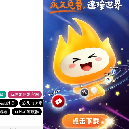
支持
[0]
反对
[0]
支持
[0]
反对
[0]
鸟
优途加速器官网
风驰加速器
旋风加速器
八戒看书
ios加速器
旋风加速度器
ios加速器
快连加速器app
加速器
旋风加速度器
雷霆加器速
一元机场