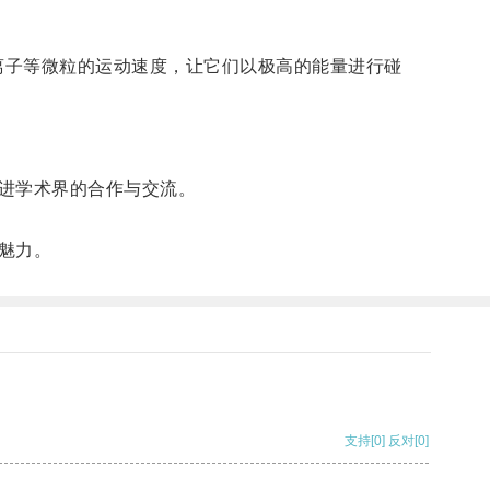
离子等微粒的运动速度，让它们以极高的能量进行碰
进学术界的合作与交流。
魅力。
支持
[0]
反对
[0]